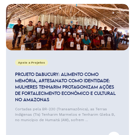
Apoio a Projetos
PROJETO DABUCURY: ALIMENTO COMO
MEMÓRIA, ARTESANATO COMO IDENTIDADE:
MULHERES TENHARIM PROTAGONIZAM AÇÕES
DE FORTALECIMENTO ECONÔMICO E CULTURAL
NO AMAZONAS
Cortadas pela BR-230 (Transamazônica), as Terras
Indígenas (TIs) Tenharim Marmelos e Tenharim Gleba B,
no município de Humaitá (AM), sofrem ...