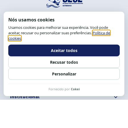
End.: R. da Graça, 150. Graça
CEP: 40.150-055
Salvador-BA, Brasil.
Tel.: (71) 2104-5457, Cel.: (71) 9 9239-2104 ou 2105
E-mail:
cese@cese.org.br
Expediente: 8h às 12h e 13 às 17h.
Siga nossas redes
Fale conosco
Institucional
Comunicação