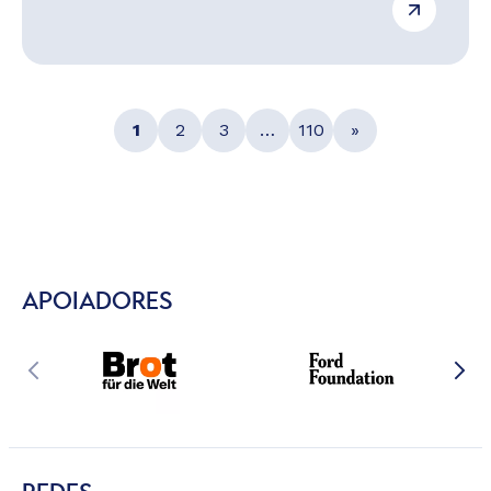
1
2
3
…
110
»
APOIADORES