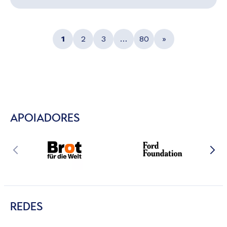
1
2
3
…
80
»
APOIADORES
REDES