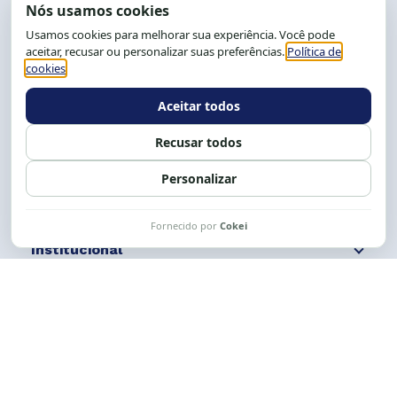
End.: R. da Graça, 150. Graça
CEP: 40.150-055
Salvador-BA, Brasil.
Tel.: (71) 2104-5457, Cel.: (71) 9 9239-2104 ou 2105
E-mail:
cese@cese.org.br
Expediente: 8h às 12h e 13 às 17h.
Siga nossas redes
Fale conosco
Institucional
Comunicação
Links Úteis