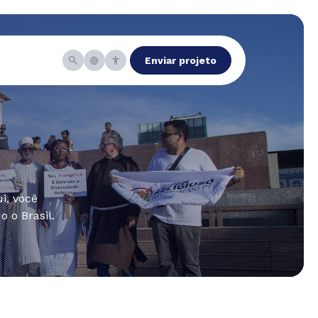
Enviar projeto
i, você
 o Brasil.