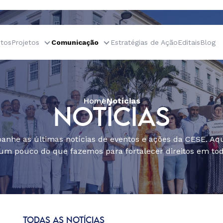
tos
Projetos
Comunicação
Estratégias de Ação
Editais
Blog
Home
Notícias
NOTÍCIAS
nhe as últimas notícias de eventos e ações da CESE. Aqu
um pouco do que fazemos para fortalecer direitos em todo
TODAS AS NOTÍCIAS