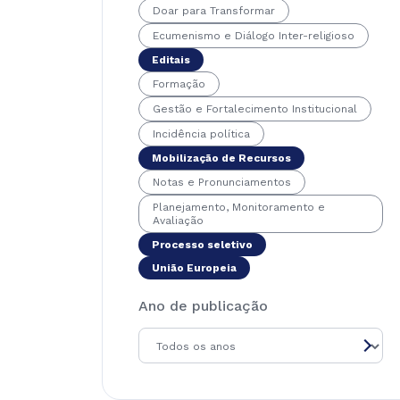
Doar para Transformar
Ecumenismo e Diálogo Inter-religioso
Editais
Formação
Gestão e Fortalecimento Institucional
Incidência política
Mobilização de Recursos
Notas e Pronunciamentos
Planejamento, Monitoramento e
Avaliação
Processo seletivo
União Europeia
Ano de publicação