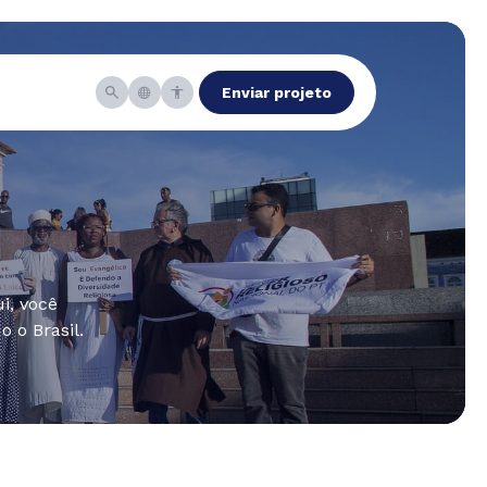
Enviar projeto
i, você
 o Brasil.