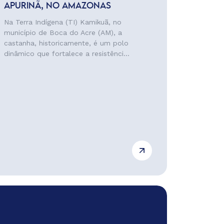
APURINÃ, NO AMAZONAS
Na Terra Indígena (TI) Kamikuã, no
município de Boca do Acre (AM), a
castanha, historicamente, é um polo
dinâmico que fortalece a resistênci...