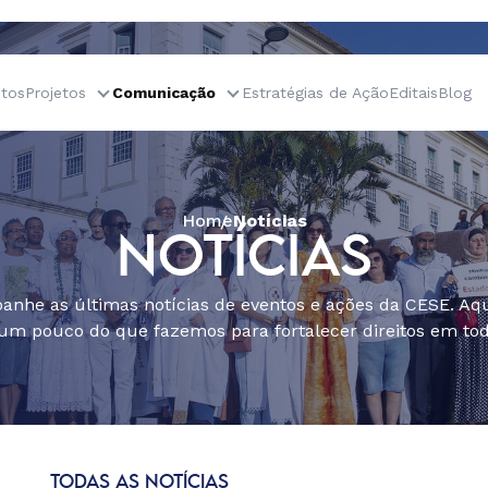
tos
Projetos
Comunicação
Estratégias de Ação
Editais
Blog
Home
Notícias
NOTÍCIAS
nhe as últimas notícias de eventos e ações da CESE. Aqu
um pouco do que fazemos para fortalecer direitos em todo
TODAS AS NOTÍCIAS