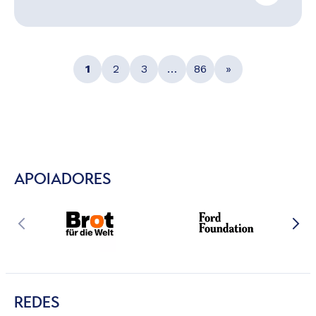
1
2
3
…
86
»
APOIADORES
REDES