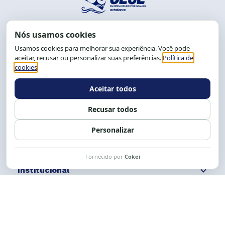
End.: R. da Graça, 150. Graça
CEP: 40.150-055
Salvador-BA, Brasil.
Tel.: (71) 2104-5457, Cel.: (71) 9 9239-2104 ou 2105
E-mail:
cese@cese.org.br
Expediente: 8h às 12h e 13 às 17h.
Siga nossas redes
Fale conosco
Institucional
Comunicação