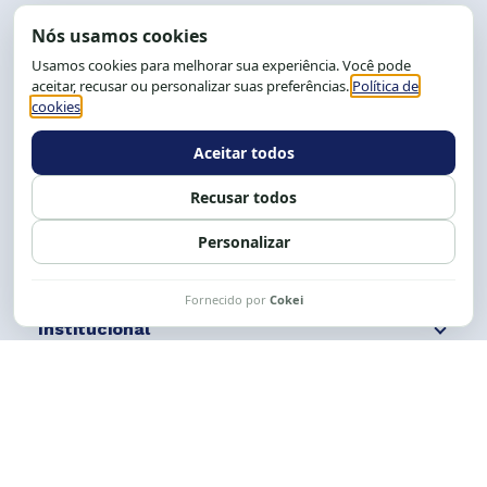
End.: R. da Graça, 150. Graça
CEP: 40.150-055
Salvador-BA, Brasil.
Tel.: (71) 2104-5457, Cel.: (71) 9 9239-2104 ou 2105
E-mail:
cese@cese.org.br
Expediente: 8h às 12h e 13 às 17h.
Siga nossas redes
Fale conosco
Institucional
Comunicação
Links Úteis