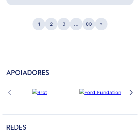
1
2
3
…
80
»
APOIADORES
REDES