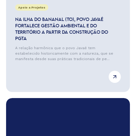
Apoio a Projetos
NA ILHA DO BANANAL (TO), POVO JAVAÉ
FORTALECE GESTÃO AMBIENTAL E DO
TERRITÓRIO A PARTIR DA CONSTRUÇÃO DO
PGTA
A relação harmônica que o povo Javaé tem
estabelecido historicamente com a natureza, que se
manifesta desde suas práticas tradicionais de pe...