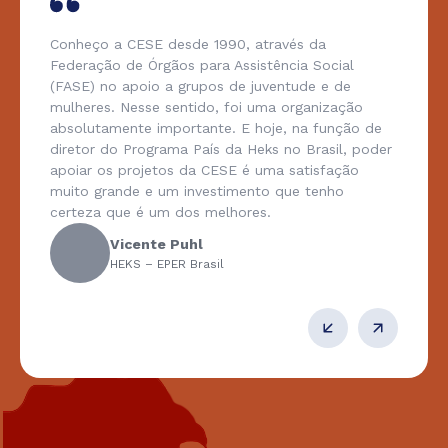
Conheço a CESE desde 1990, através da
Federação de Órgãos para Assistência Social
(FASE) no apoio a grupos de juventude e de
mulheres. Nesse sentido, foi uma organização
absolutamente importante. E hoje, na função de
diretor do Programa País da Heks no Brasil, poder
apoiar os projetos da CESE é uma satisfação
muito grande e um investimento que tenho
certeza que é um dos melhores.
Vicente Puhl
HEKS – EPER Brasil