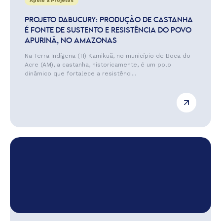
Apoio a Projetos
PROJETO DABUCURY: PRODUÇÃO DE CASTANHA
É FONTE DE SUSTENTO E RESISTÊNCIA DO POVO
APURINÃ, NO AMAZONAS
Na Terra Indígena (TI) Kamikuã, no município de Boca do
Acre (AM), a castanha, historicamente, é um polo
dinâmico que fortalece a resistênci...