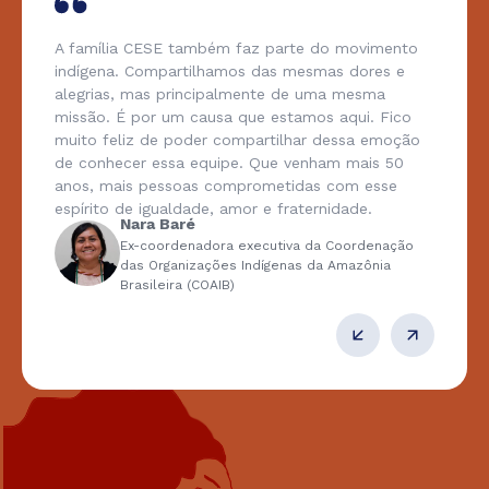
A família CESE também faz parte do movimento
indígena. Compartilhamos das mesmas dores e
alegrias, mas principalmente de uma mesma
missão. É por um causa que estamos aqui. Fico
muito feliz de poder compartilhar dessa emoção
de conhecer essa equipe. Que venham mais 50
anos, mais pessoas comprometidas com esse
espírito de igualdade, amor e fraternidade.
Nara Baré
Ex-coordenadora executiva da Coordenação
das Organizações Indígenas da Amazônia
Brasileira (COAIB)