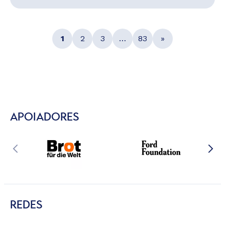
1
2
3
…
83
»
APOIADORES
REDES