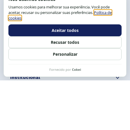
CEP: 40.150-055
Salvador-BA, Brasil.
Tel.: (71) 2104-5457, Cel.: (71) 9 9239-2104 ou 2105
E-mail:
cese@cese.org.br
Expediente: 8h às 12h e 13 às 17h.
Siga nossas redes
Fale conosco
Institucional
Comunicação
Links Úteis