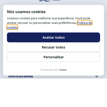
End.: R. da Graça, 150. Graça
CEP: 40.150-055
Salvador-BA, Brasil.
Tel.: (71) 2104-5457, Cel.: (71) 9 9239-2104 ou 2105
E-mail:
cese@cese.org.br
Expediente: 8h às 12h e 13 às 17h.
Siga nossas redes
Fale conosco
Institucional
Comunicação
Links Úteis