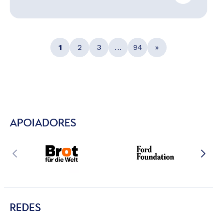
1
2
3
…
94
»
APOIADORES
REDES