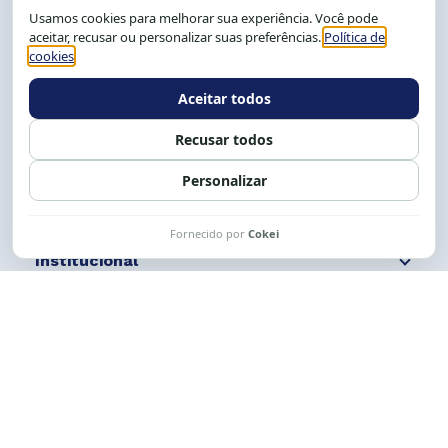
CEP: 40.150-055
Salvador-BA, Brasil.
Tel.: (71) 2104-5457, Cel.: (71) 9 9239-2104 ou 2105
E-mail:
cese@cese.org.br
Expediente: 8h às 12h e 13 às 17h.
Siga nossas redes
Fale conosco
Institucional
Comunicação
Links Úteis