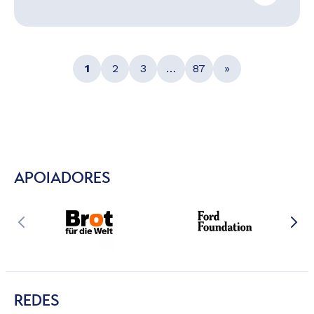
1
2
3
…
87
»
APOIADORES
REDES