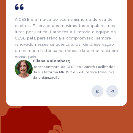
A CESE é a marca do ecumenismo na defesa de
direitos. É serviço aos movimentos populares nas
lutas por justiça. Parabéns à Diretoria e equipe da
CESE pela persistência e compromisso, sempre
renovado nesses cinquenta anos, de preservação
da memória histórica na defesa da democracia em
nosso país.
Eliana Rolemberg
Representante da CESE no Comitê Facilitador
da Plataforma MROSC e Ex-Diretora Executiva
da organização