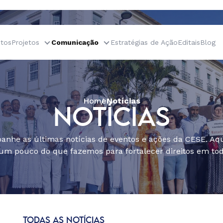
tos
Projetos
Comunicação
Estratégias de Ação
Editais
Blog
Home
Notícias
NOTÍCIAS
nhe as últimas notícias de eventos e ações da CESE. Aqu
um pouco do que fazemos para fortalecer direitos em todo
TODAS AS NOTÍCIAS