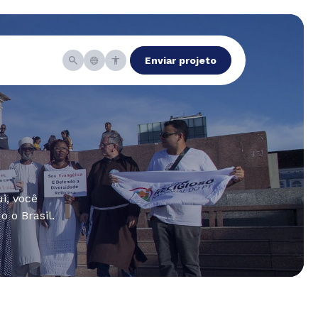
Enviar projeto
i, você
 o Brasil.