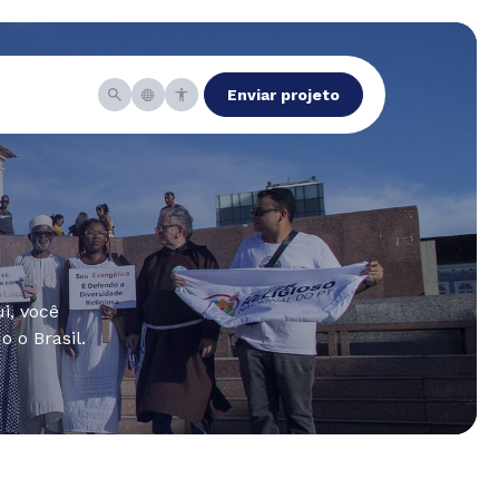
Enviar projeto
i, você
 o Brasil.