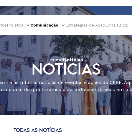
tos
Projetos
Comunicação
Estratégias de Ação
Editais
Blog
Home
Notícias
NOTÍCIAS
nhe as últimas notícias de eventos e ações da CESE. Aqu
um pouco do que fazemos para fortalecer direitos em todo
TODAS AS NOTÍCIAS