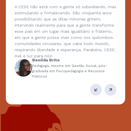
A CESE não está com a gente só subsidiando, mas
estimulando e fortalecendo. São cinquenta anos
possibilitando que as ditas minorias gritem;
intervindo realmente para que a gente transforme
esse país em um lugar mais igualitário e fraterno,
em que a gente possa viver como nos quilombos:
comunidades circulares, que cabe todo mundo,
respirando liberdade e esperança. Parabéns, CESE.
Axé e luz para nós!
Benilda Brito
Pedagoga, mestre em Gestão Social, pós-
graduada em Psicopedagogia e Recursos
Públicos