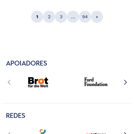
1
2
3
…
94
»
APOIADORES
REDES