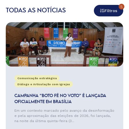
5
TODAS AS NOTÍCIAS
Filtros
Comunicação estratégica
Diálogo e Articulação com Igrejas
CAMPANHA “BOTO FÉ NO VOTO” É LANÇADA
OFICIALMENTE EM BRASÍLIA
Em um contexto marcado pelo avanço da desinformação
e pela aproximação das eleições de 2026, foi lançada,
na noite da última quinta-feira (3...