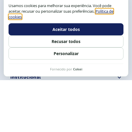
CEP: 40.150-055
Salvador-BA, Brasil.
Tel.: (71) 2104-5457, Cel.: (71) 9 9239-2104 ou 2105
E-mail:
cese@cese.org.br
Expediente: 8h às 12h e 13 às 17h.
Siga nossas redes
Fale conosco
Institucional
Comunicação
Links Úteis