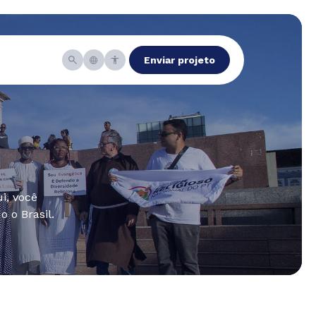
Enviar projeto
i, você
 o Brasil.