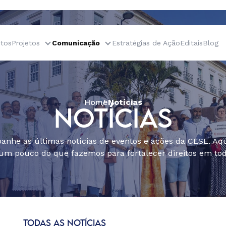
tos
Projetos
Comunicação
Estratégias de Ação
Editais
Blog
Home
Notícias
NOTÍCIAS
nhe as últimas notícias de eventos e ações da CESE. Aqu
um pouco do que fazemos para fortalecer direitos em todo
TODAS AS NOTÍCIAS