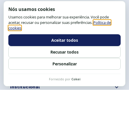
End.: R. da Graça, 150. Graça
CEP: 40.150-055
Salvador-BA, Brasil.
Tel.: (71) 2104-5457, Cel.: (71) 9 9239-2104 ou 2105
E-mail:
cese@cese.org.br
Expediente: 8h às 12h e 13 às 17h.
Siga nossas redes
Fale conosco
Institucional
Comunicação
Links Úteis