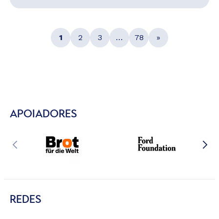
1
2
3
…
78
»
APOIADORES
REDES