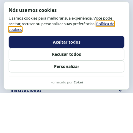
End.: R. da Graça, 150. Graça
CEP: 40.150-055
Salvador-BA, Brasil.
Tel.: (71) 2104-5457, Cel.: (71) 9 9239-2104 ou 2105
E-mail:
cese@cese.org.br
Expediente: 8h às 12h e 13 às 17h.
Siga nossas redes
Fale conosco
Institucional
Comunicação
Links Úteis