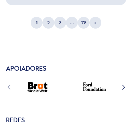
1
2
3
…
78
»
APOIADORES
REDES