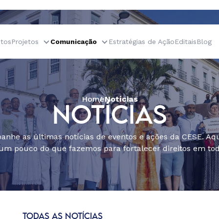
tos
Projetos
Comunicação
Estratégias de Ação
Editais
Blog
Home
Notícias
NOTÍCIAS
nhe as últimas notícias de eventos e ações da CESE. Aqu
um pouco do que fazemos para fortalecer direitos em todo
TODAS AS NOTÍCIAS