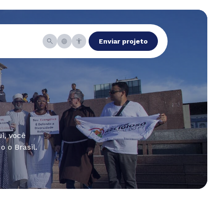
Enviar projeto
i, você
 o Brasil.