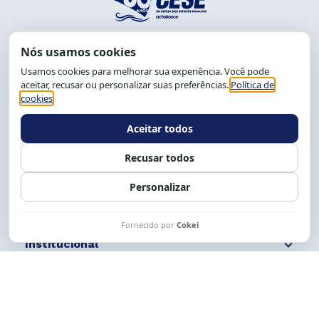
End.: R. da Graça, 150. Graça
CEP: 40.150-055
Salvador-BA, Brasil.
Tel.: (71) 2104-5457, Cel.: (71) 9 9239-2104 ou 2105
E-mail:
cese@cese.org.br
Expediente: 8h às 12h e 13 às 17h.
Siga nossas redes
Fale conosco
Institucional
Comunicação