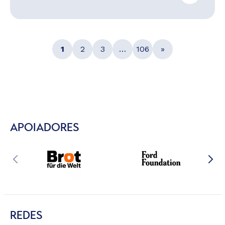
1
2
3
…
106
»
APOIADORES
REDES