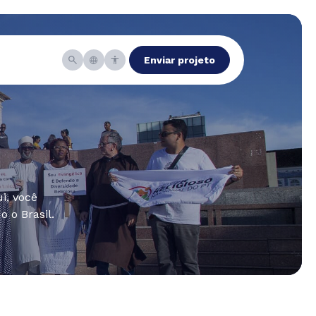
Enviar projeto
i, você
 o Brasil.