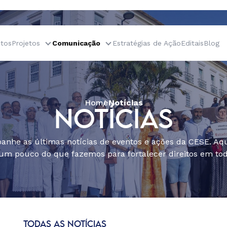
tos
Projetos
Comunicação
Estratégias de Ação
Editais
Blog
Home
Notícias
NOTÍCIAS
nhe as últimas notícias de eventos e ações da CESE. Aqu
um pouco do que fazemos para fortalecer direitos em todo
TODAS AS NOTÍCIAS