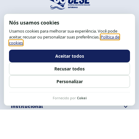
End.: R. da Graça, 150. Graça
CEP: 40.150-055
Salvador-BA, Brasil.
Tel.: (71) 2104-5457, Cel.: (71) 9 9239-2104 ou 2105
E-mail:
cese@cese.org.br
Expediente: 8h às 12h e 13 às 17h.
Siga nossas redes
Fale conosco
Institucional
Comunicação