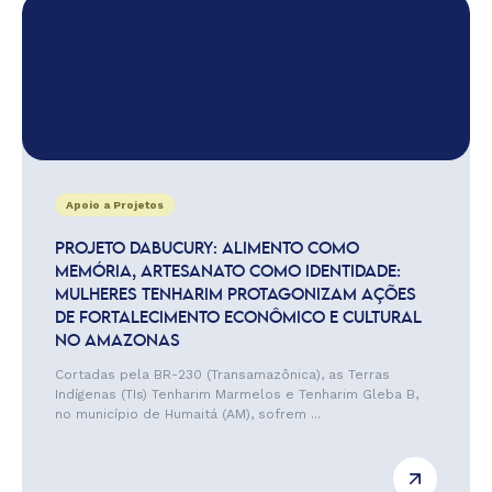
Apoio a Projetos
PROJETO DABUCURY: ALIMENTO COMO
MEMÓRIA, ARTESANATO COMO IDENTIDADE:
MULHERES TENHARIM PROTAGONIZAM AÇÕES
DE FORTALECIMENTO ECONÔMICO E CULTURAL
NO AMAZONAS
Cortadas pela BR-230 (Transamazônica), as Terras
Indígenas (TIs) Tenharim Marmelos e Tenharim Gleba B,
no município de Humaitá (AM), sofrem ...