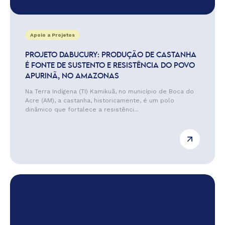
Apoio a Projetos
PROJETO DABUCURY: PRODUÇÃO DE CASTANHA
É FONTE DE SUSTENTO E RESISTÊNCIA DO POVO
APURINÃ, NO AMAZONAS
Na Terra Indígena (TI) Kamikuã, no município de Boca do
Acre (AM), a castanha, historicamente, é um polo
dinâmico que fortalece a resistênci...