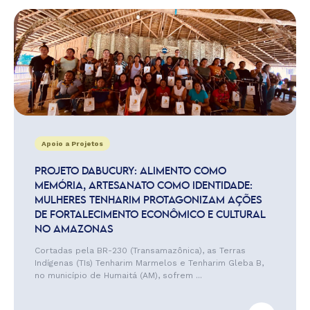
Apoio a Projetos
PROJETO DABUCURY: ALIMENTO COMO
MEMÓRIA, ARTESANATO COMO IDENTIDADE:
MULHERES TENHARIM PROTAGONIZAM AÇÕES
DE FORTALECIMENTO ECONÔMICO E CULTURAL
NO AMAZONAS
Cortadas pela BR-230 (Transamazônica), as Terras
Indígenas (TIs) Tenharim Marmelos e Tenharim Gleba B,
no município de Humaitá (AM), sofrem ...