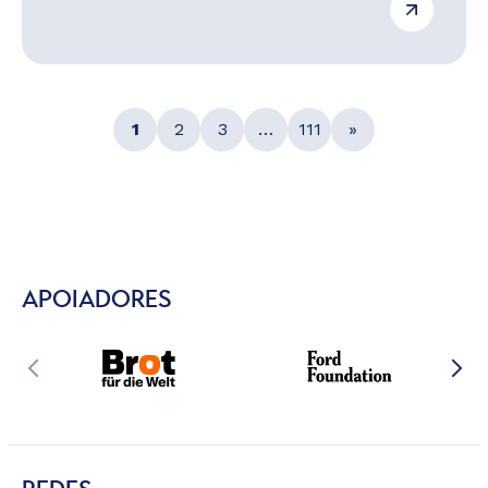
1
2
3
…
111
»
APOIADORES