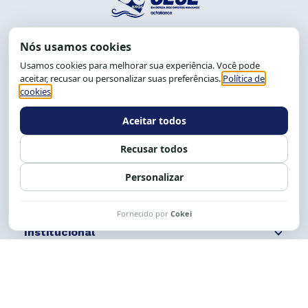
End.: R. da Graça, 150. Graça
CEP: 40.150-055
Salvador-BA, Brasil.
Tel.: (71) 2104-5457, Cel.: (71) 9 9239-2104 ou 2105
E-mail:
cese@cese.org.br
Expediente: 8h às 12h e 13 às 17h.
Siga nossas redes
Fale conosco
Institucional
Comunicação