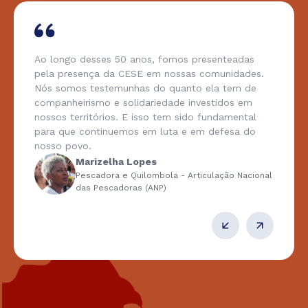
Ao longo desses 50 anos, fomos presenteadas
pela presença da CESE em nossas comunidades.
Nós somos testemunhas do quanto ela tem de
companheirismo e solidariedade investidos em
nossos territórios. E isso tem sido fundamental
para que continuemos em luta e em defesa do
nosso povo.
Marizelha Lopes
Pescadora e Quilombola - Articulação Nacional
das Pescadoras (ANP)