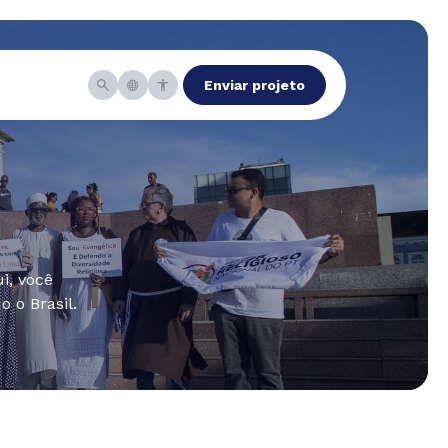
Enviar projeto
i, você
 o Brasil.