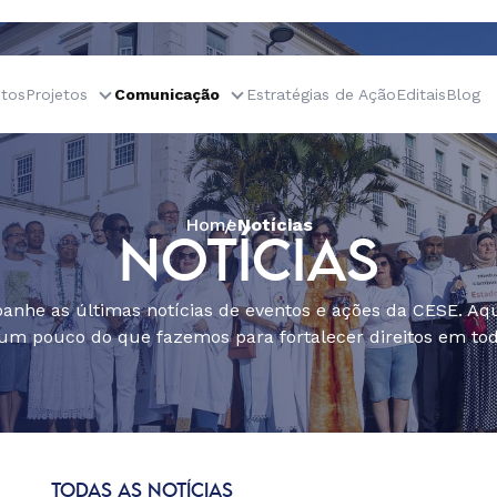
tos
Projetos
Comunicação
Estratégias de Ação
Editais
Blog
Home
Notícias
NOTÍCIAS
nhe as últimas notícias de eventos e ações da CESE. Aqu
um pouco do que fazemos para fortalecer direitos em todo
TODAS AS NOTÍCIAS