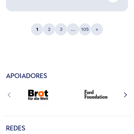
1
2
3
…
105
»
APOIADORES
REDES