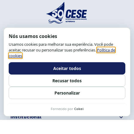
End.: R. da Graça, 150. Graça
CEP: 40.150-055
Salvador-BA, Brasil.
Tel.: (71) 2104-5457, Cel.: (71) 9 9239-2104 ou 2105
E-mail:
cese@cese.org.br
Expediente: 8h às 12h e 13 às 17h.
Siga nossas redes
Fale conosco
Institucional