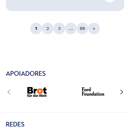
1
2
3
…
88
»
APOIADORES
REDES