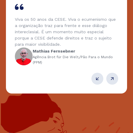
Viva os 50 anos da CESE. Viva o ecumenismo que
a organização traz para frente e esse diálogo
intereclesial. É um momento muito especial
porque a CESE defende direitos e traz o sujeito
para maior visibilidade.
Mathias Fernsebner
Agência Brot für Die Welt,/Pâo Para o Mundo
(PPM)