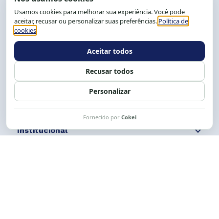
CEP: 40.150-055
Salvador-BA, Brasil.
Tel.: (71) 2104-5457, Cel.: (71) 9 9239-2104 ou 2105
E-mail:
cese@cese.org.br
Expediente: 8h às 12h e 13 às 17h.
Siga nossas redes
Fale conosco
Institucional
Comunicação
Links Úteis