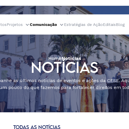
tos
Projetos
Comunicação
Estratégias de Ação
Editais
Blog
Home
Notícias
NOTÍCIAS
nhe as últimas notícias de eventos e ações da CESE. Aqu
um pouco do que fazemos para fortalecer direitos em todo
TODAS AS NOTÍCIAS