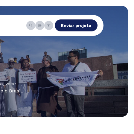
Enviar projeto
i, você
 o Brasil.