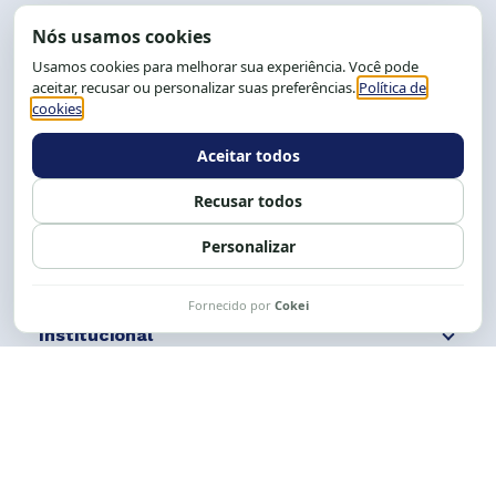
End.: R. da Graça, 150. Graça
CEP: 40.150-055
Salvador-BA, Brasil.
Tel.: (71) 2104-5457, Cel.: (71) 9 9239-2104 ou 2105
E-mail:
cese@cese.org.br
Expediente: 8h às 12h e 13 às 17h.
Siga nossas redes
Fale conosco
Institucional
Comunicação
Links Úteis