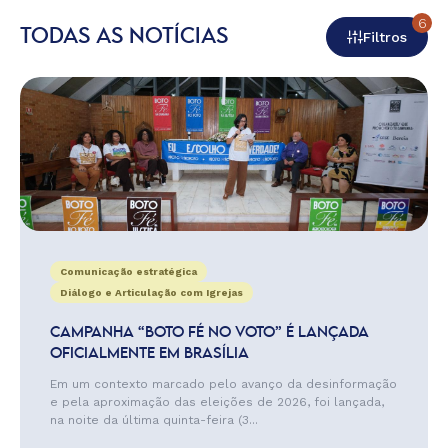
6
TODAS AS NOTÍCIAS
Filtros
Comunicação estratégica
Diálogo e Articulação com Igrejas
CAMPANHA “BOTO FÉ NO VOTO” É LANÇADA
OFICIALMENTE EM BRASÍLIA
Em um contexto marcado pelo avanço da desinformação
e pela aproximação das eleições de 2026, foi lançada,
na noite da última quinta-feira (3...