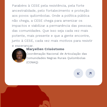
Parabéns à CESE pela resistência, pela forte
ancestralidade, pelo fortalecimento e proteção
aos povos quilombolas. Onde a política pública
não chega, a CESE chega para amenizar os
impactos e viabilizar a permanência das pessoas,
das comunidades. Que isso seja cada vez mais
potente, mais presente e que a gente encontre,
junto à CESE, cada vez mais motivos para resistir
e esperançar.
Maryellen Crisóstomo
Coordenação Nacional de Articulação das
Comunidades Negras Rurais Quilombolas
(CONAQ)