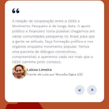
ção de cooperação entre a CESE e
Há mui
nto Pesqueiro é de longa data. O apoio
todos,
o e financeiro torna possível chegarmos em
import
 comunidades pesqueiras no Brasil para que
popular
 se articule, faça formação política e nos
seu apo
ze enquanto movimento popular. Temos
vitória
ceria de diálogos construtivos,
os pro
ensível, e queremos cada vez mais que a
excede.
aminhe junto conosco.
agentes
testem
Laíssa Limeira
suas m
Frente de Luta por Moradia Digna (CE)
todas 