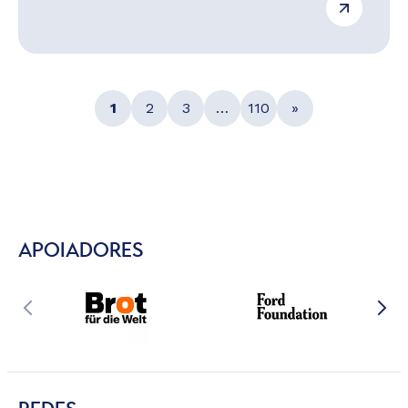
1
2
3
…
110
»
APOIADORES