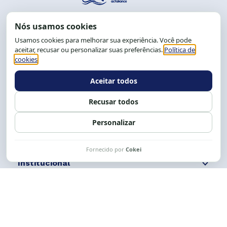
End.: R. da Graça, 150. Graça
CEP: 40.150-055
Salvador-BA, Brasil.
Tel.: (71) 2104-5457, Cel.: (71) 9 9239-2104 ou 2105
E-mail:
cese@cese.org.br
Expediente: 8h às 12h e 13 às 17h.
Siga nossas redes
Fale conosco
Institucional
Comunicação