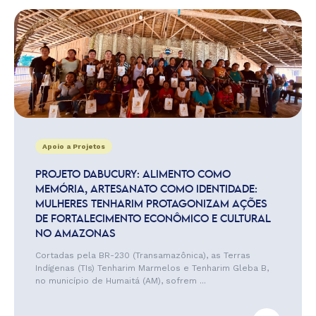
Apoio a Projetos
PROJETO DABUCURY: ALIMENTO COMO
MEMÓRIA, ARTESANATO COMO IDENTIDADE:
MULHERES TENHARIM PROTAGONIZAM AÇÕES
DE FORTALECIMENTO ECONÔMICO E CULTURAL
NO AMAZONAS
Cortadas pela BR-230 (Transamazônica), as Terras
Indígenas (TIs) Tenharim Marmelos e Tenharim Gleba B,
no município de Humaitá (AM), sofrem ...