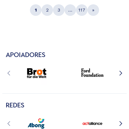
1
2
3
…
117
»
APOIADORES
REDES