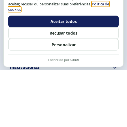
Salvador-BA, Brasil.
Tel.: (71) 2104-5457, Cel.: (71) 9 9239-2104 ou 2105
E-mail:
cese@cese.org.br
Expediente: 8h às 12h e 13 às 17h.
Siga nossas redes
Fale conosco
Institucional
Comunicação
Links Úteis
CESE © 2012 - 2026. Todos os direitos reservados.