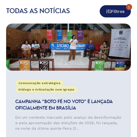
5
TODAS AS NOTÍCIAS
Filtros
Comunicação estratégica
Diálogo e Articulação com Igrejas
CAMPANHA “BOTO FÉ NO VOTO” É LANÇADA
OFICIALMENTE EM BRASÍLIA
Em um contexto marcado pelo avanço da desinformação
e pela aproximação das eleições de 2026, foi lançada,
na noite da última quinta-feira (3...