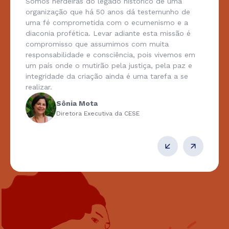
Somos herdeiras do legado histórico de uma
organização que há 50 anos dá testemunho de
uma fé comprometida com o ecumenismo e a
diaconia profética. Levar adiante esta missão é
compromisso que assumimos com muita
responsabilidade e consciência, pois vivemos em
um país onde o mutirão pela justiça, pela paz e
integridade da criação ainda é uma tarefa a se
realizar.
Sônia Mota
Diretora Executiva da CESE