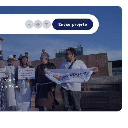
Enviar projeto
i, você
 o Brasil.