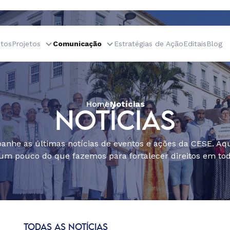
tos
Projetos
Comunicação
Estratégias de Ação
Editais
Blog
Home
Notícias
NOTÍCIAS
nhe as últimas notícias de eventos e ações da CESE. Aqu
um pouco do que fazemos para fortalecer direitos em todo
TODAS AS NOTÍCIAS