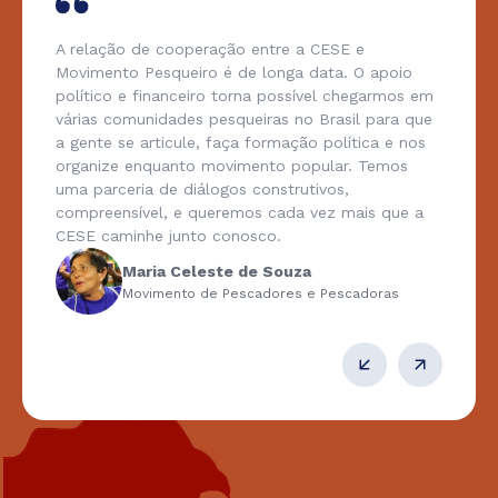
A relação de cooperação entre a CESE e
Movimento Pesqueiro é de longa data. O apoio
político e financeiro torna possível chegarmos em
várias comunidades pesqueiras no Brasil para que
a gente se articule, faça formação política e nos
organize enquanto movimento popular. Temos
uma parceria de diálogos construtivos,
compreensível, e queremos cada vez mais que a
CESE caminhe junto conosco.
Maria Celeste de Souza
Movimento de Pescadores e Pescadoras