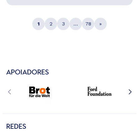
1
2
3
…
78
»
APOIADORES
REDES