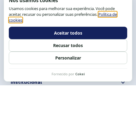
End.: R. da Graça, 150. Graça
CEP: 40.150-055
Salvador-BA, Brasil.
Tel.: (71) 2104-5457, Cel.: (71) 9 9239-2104 ou 2105
E-mail:
cese@cese.org.br
Expediente: 8h às 12h e 13 às 17h.
Siga nossas redes
Fale conosco
Institucional
Comunicação
Links Úteis