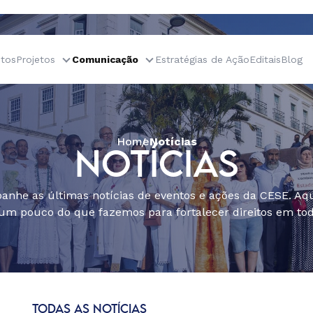
tos
Projetos
Comunicação
Estratégias de Ação
Editais
Blog
Home
Notícias
NOTÍCIAS
nhe as últimas notícias de eventos e ações da CESE. Aqu
um pouco do que fazemos para fortalecer direitos em todo
TODAS AS NOTÍCIAS