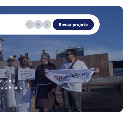
Enviar projeto
i, você
 o Brasil.