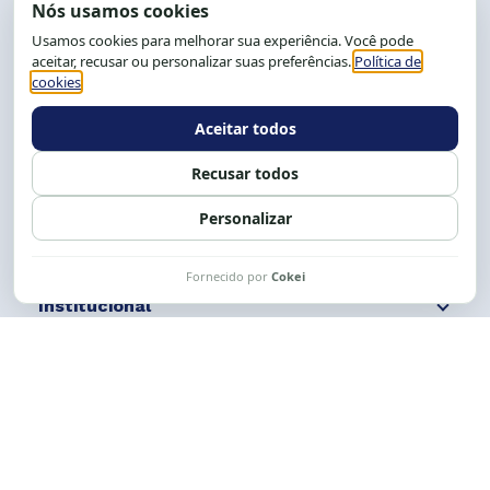
End.: R. da Graça, 150. Graça
CEP: 40.150-055
Salvador-BA, Brasil.
Tel.: (71) 2104-5457, Cel.: (71) 9 9239-2104 ou 2105
E-mail:
cese@cese.org.br
Expediente: 8h às 12h e 13 às 17h.
Siga nossas redes
Fale conosco
Institucional
Comunicação
Links Úteis