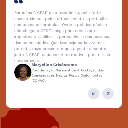
Parabéns à CESE pela resistência, pela forte
ancestralidade, pelo fortalecimento e proteção
aos povos quilombolas. Onde a política pública
não chega, a CESE chega para amenizar os
impactos e viabilizar a permanência das pessoas,
das comunidades. Que isso seja cada vez mais
potente, mais presente e que a gente encontre,
junto à CESE, cada vez mais motivos para resistir
e esperançar.
Maryellen Crisóstomo
Coordenação Nacional de Articulação das
Comunidades Negras Rurais Quilombolas
(CONAQ)