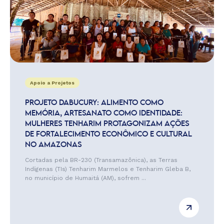
Apoio a Projetos
PROJETO DABUCURY: ALIMENTO COMO
MEMÓRIA, ARTESANATO COMO IDENTIDADE:
MULHERES TENHARIM PROTAGONIZAM AÇÕES
DE FORTALECIMENTO ECONÔMICO E CULTURAL
NO AMAZONAS
Cortadas pela BR-230 (Transamazônica), as Terras
Indígenas (TIs) Tenharim Marmelos e Tenharim Gleba B,
no município de Humaitá (AM), sofrem ...