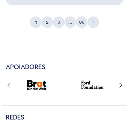
1
2
3
…
86
»
APOIADORES
REDES