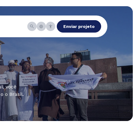
Enviar projeto
i, você
 o Brasil.