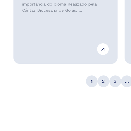
importância do bioma Realizado pela
Cáritas Diocesana de Goiás, ...
1
2
3
…