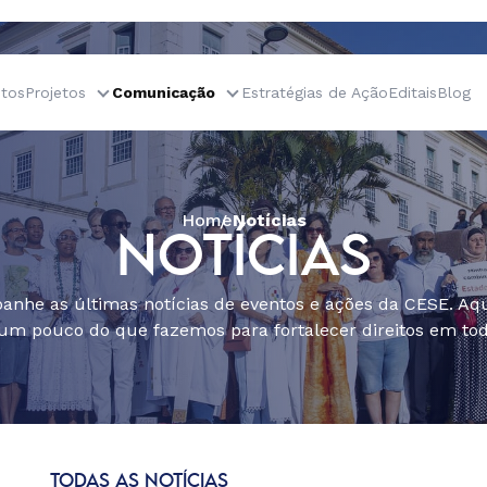
tos
Projetos
Comunicação
Estratégias de Ação
Editais
Blog
Home
Notícias
NOTÍCIAS
nhe as últimas notícias de eventos e ações da CESE. Aqu
um pouco do que fazemos para fortalecer direitos em todo
TODAS AS NOTÍCIAS