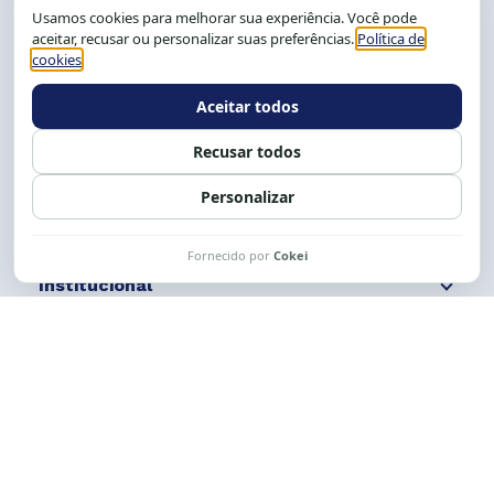
CEP: 40.150-055
Salvador-BA, Brasil.
Tel.: (71) 2104-5457, Cel.: (71) 9 9239-2104 ou 2105
E-mail:
cese@cese.org.br
Expediente: 8h às 12h e 13 às 17h.
Siga nossas redes
Fale conosco
Institucional
Comunicação
Links Úteis