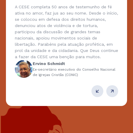
A CESE completa 50 anos de testemunho de fé
ativa no amor, faz jus ao seu nome. Desde o início,
se colocou em defesa dos direitos humanos,
denunciou atos de violência e de tortura,
participou da discussão de grandes temas
nacionais, apoiou movimentos sociais de
libertação. Parabéns pela atuação profética, em
prol da unidade e da cidadania. Que Deus continue
a fazer da CESE uma benção para muitos.
Ervino Schmidt
Ex-secretário executivo do Conselho Nacional
de Igrejas Cristãs (CONIC)