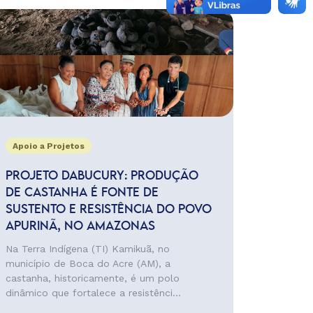
Apoio a Projetos
PROJETO DABUCURY: PRODUÇÃO
DE CASTANHA É FONTE DE
SUSTENTO E RESISTÊNCIA DO POVO
APURINÃ, NO AMAZONAS
Na Terra Indígena (TI) Kamikuã, no
município de Boca do Acre (AM), a
castanha, historicamente, é um polo
dinâmico que fortalece a resistênci...