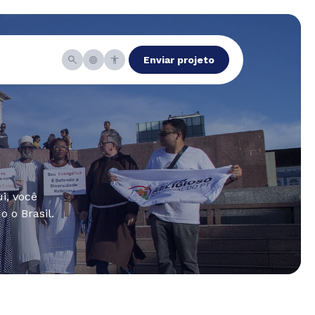
Enviar projeto
i, você
 o Brasil.