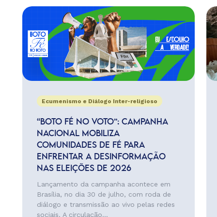
Ecumenismo e Diálogo Inter-religioso
“BOTO FÉ NO VOTO”: CAMPANHA
NACIONAL MOBILIZA
COMUNIDADES DE FÉ PARA
ENFRENTAR A DESINFORMAÇÃO
NAS ELEIÇÕES DE 2026
Lançamento da campanha acontece em
Brasília, no dia 30 de julho, com roda de
diálogo e transmissão ao vivo pelas redes
sociais. A circulação...