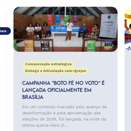
iais
Comunicação estratégica
Diálogo e Articulação com Igrejas
CAMPANHA “BOTO FÉ NO VOTO” É
LANÇADA OFICIALMENTE EM
BRASÍLIA
Em um contexto marcado pelo avanço da
desinformação e pela aproximação das
eleições de 2026, foi lançada, na noite da
última quinta-feira (3...