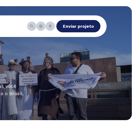
Enviar projeto
i, você
 o Brasil.