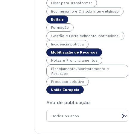
Doar para Transformar
Ecumenismo e Diálogo Inter-religioso
Editais
Formação
Gestão e Fortalecimento Institucional
Incidência política
Mobilização de Recursos
Notas e Pronunciamentos
Planejamento, Monitoramento e
Avaliação
Processo seletivo
União Europeia
Ano de publicação