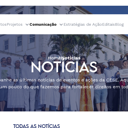
tos
Projetos
Comunicação
Estratégias de Ação
Editais
Blog
Home
Notícias
NOTÍCIAS
nhe as últimas notícias de eventos e ações da CESE. Aqu
um pouco do que fazemos para fortalecer direitos em todo
TODAS AS NOTÍCIAS