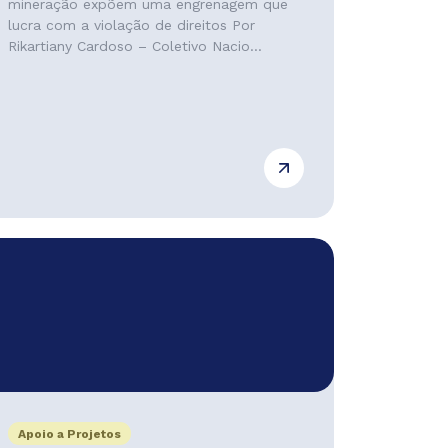
mineração expõem uma engrenagem que
lucra com a violação de direitos Por
Rikartiany Cardoso – Coletivo Nacio...
Apoio a Projetos