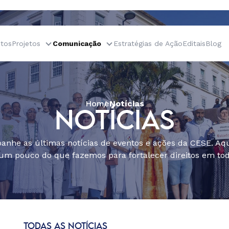
tos
Projetos
Comunicação
Estratégias de Ação
Editais
Blog
Home
Notícias
NOTÍCIAS
nhe as últimas notícias de eventos e ações da CESE. Aqu
um pouco do que fazemos para fortalecer direitos em todo
TODAS AS NOTÍCIAS