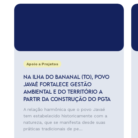
Apoio a Projetos
NA ILHA DO BANANAL (TO), POVO
JAVAÉ FORTALECE GESTÃO
AMBIENTAL E DO TERRITÓRIO A
PARTIR DA CONSTRUÇÃO DO PGTA
A relação harmônica que o povo Javaé
tem estabelecido historicamente com a
natureza, que se manifesta desde suas
práticas tradicionais de pe...