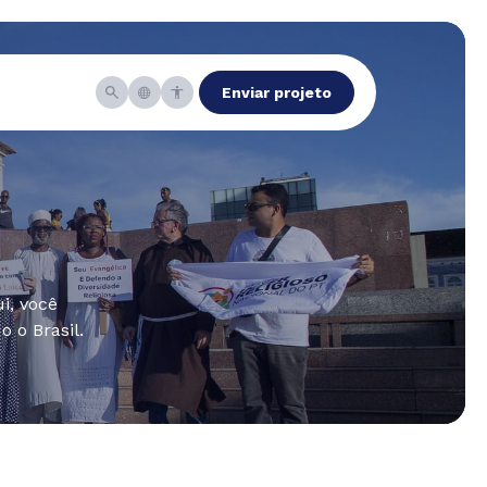
Enviar projeto
i, você
 o Brasil.