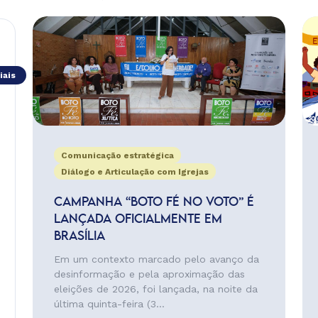
iais
Comunicação estratégica
Diálogo e Articulação com Igrejas
CAMPANHA “BOTO FÉ NO VOTO” É
LANÇADA OFICIALMENTE EM
BRASÍLIA
Em um contexto marcado pelo avanço da
desinformação e pela aproximação das
eleições de 2026, foi lançada, na noite da
última quinta-feira (3...