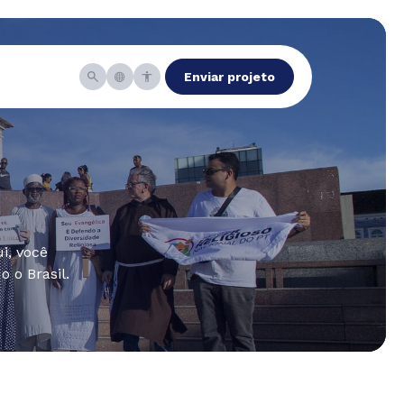
Enviar projeto
i, você
 o Brasil.