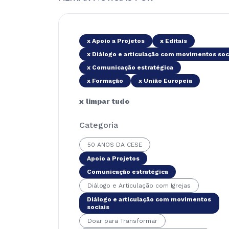
x Apoio a Projetos
x Editais
x Diálogo e articulação com movimentos soc
x Comunicação estratégica
x Formação
x União Europeia
x limpar tudo
Categoria
50 ANOS DA CESE
Apoio a Projetos
Comunicação estratégica
Diálogo e Articulação com Igrejas
Diálogo e articulação com movimentos
sociais
Doar para Transformar