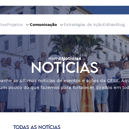
tos
Projetos
Comunicação
Estratégias de Ação
Editais
Blog
Home
Notícias
NOTÍCIAS
nhe as últimas notícias de eventos e ações da CESE. Aqu
um pouco do que fazemos para fortalecer direitos em todo
TODAS AS NOTÍCIAS