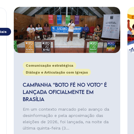
iais
Comunicação estratégica
Diálogo e Articulação com Igrejas
CAMPANHA “BOTO FÉ NO VOTO” É
LANÇADA OFICIALMENTE EM
BRASÍLIA
Em um contexto marcado pelo avanço da
desinformação e pela aproximação das
eleições de 2026, foi lançada, na noite da
última quinta-feira (3...