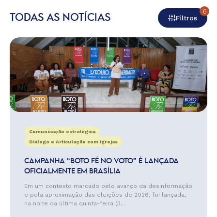
6
TODAS AS NOTÍCIAS
Filtros
Comunicação estratégica
Diálogo e Articulação com Igrejas
CAMPANHA “BOTO FÉ NO VOTO” É LANÇADA
OFICIALMENTE EM BRASÍLIA
Em um contexto marcado pelo avanço da desinformação
e pela aproximação das eleições de 2026, foi lançada,
na noite da última quinta-feira (3...