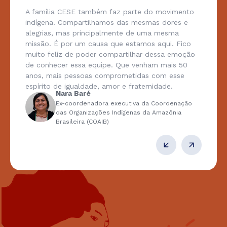
A família CESE também faz parte do movimento
indígena. Compartilhamos das mesmas dores e
alegrias, mas principalmente de uma mesma
missão. É por um causa que estamos aqui. Fico
muito feliz de poder compartilhar dessa emoção
de conhecer essa equipe. Que venham mais 50
anos, mais pessoas comprometidas com esse
espírito de igualdade, amor e fraternidade.
Nara Baré
Ex-coordenadora executiva da Coordenação
das Organizações Indígenas da Amazônia
Brasileira (COAIB)