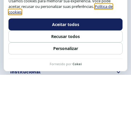
Salvador-BA, Brasil.
Tel.: (71) 2104-5457, Cel.: (71) 9 9239-2104 ou 2105
E-mail:
cese@cese.org.br
Expediente: 8h às 12h e 13 às 17h.
Siga nossas redes
Fale conosco
Institucional
Comunicação
Links Úteis