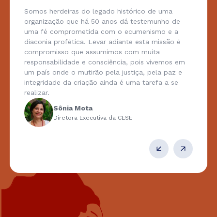
Somos herdeiras do legado histórico de uma
organização que há 50 anos dá testemunho de
uma fé comprometida com o ecumenismo e a
diaconia profética. Levar adiante esta missão é
compromisso que assumimos com muita
responsabilidade e consciência, pois vivemos em
um país onde o mutirão pela justiça, pela paz e
integridade da criação ainda é uma tarefa a se
realizar.
Sônia Mota
Diretora Executiva da CESE