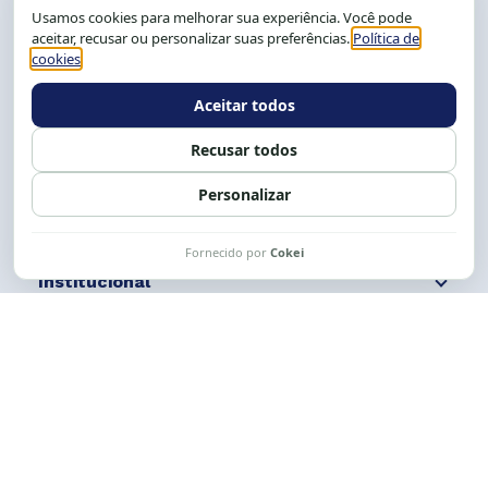
CEP: 40.150-055
Salvador-BA, Brasil.
Tel.: (71) 2104-5457, Cel.: (71) 9 9239-2104 ou 2105
E-mail:
cese@cese.org.br
Expediente: 8h às 12h e 13 às 17h.
Siga nossas redes
Fale conosco
Institucional
Comunicação
Links Úteis