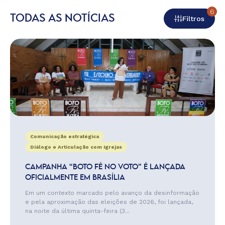
6
TODAS AS NOTÍCIAS
Filtros
Comunicação estratégica
Diálogo e Articulação com Igrejas
CAMPANHA “BOTO FÉ NO VOTO” É LANÇADA
OFICIALMENTE EM BRASÍLIA
Em um contexto marcado pelo avanço da desinformação
e pela aproximação das eleições de 2026, foi lançada,
na noite da última quinta-feira (3...