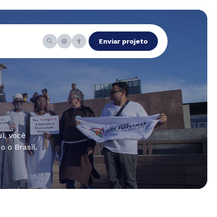
Enviar projeto
i, você
 o Brasil.