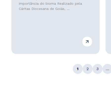
importância do bioma Realizado pela
Cáritas Diocesana de Goiás, ...
1
2
3
…