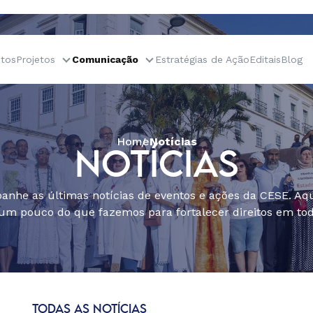
tos
Projetos
Comunicação
Estratégias de Ação
Editais
Blog
Home
Notícias
NOTÍCIAS
nhe as últimas notícias de eventos e ações da CESE. Aqu
um pouco do que fazemos para fortalecer direitos em todo
TODAS AS NOTÍCIAS