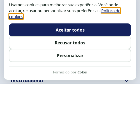
CEP: 40.150-055
Salvador-BA, Brasil.
Tel.: (71) 2104-5457, Cel.: (71) 9 9239-2104 ou 2105
E-mail:
cese@cese.org.br
Expediente: 8h às 12h e 13 às 17h.
Siga nossas redes
Fale conosco
Institucional
Comunicação
Links Úteis