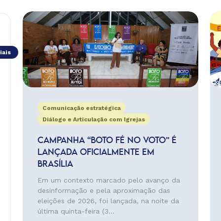
iais
Comunicação estratégica
Diálogo e Articulação com Igrejas
CAMPANHA “BOTO FÉ NO VOTO” É
LANÇADA OFICIALMENTE EM
BRASÍLIA
Em um contexto marcado pelo avanço da
desinformação e pela aproximação das
eleições de 2026, foi lançada, na noite da
última quinta-feira (3...