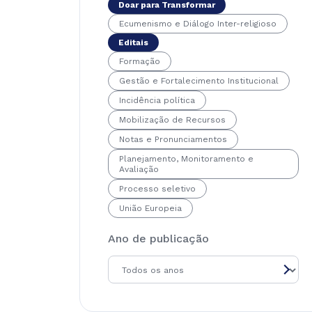
Doar para Transformar
Ecumenismo e Diálogo Inter-religioso
Editais
Formação
Gestão e Fortalecimento Institucional
Incidência política
Mobilização de Recursos
Notas e Pronunciamentos
Planejamento, Monitoramento e
Avaliação
Processo seletivo
União Europeia
Ano de publicação