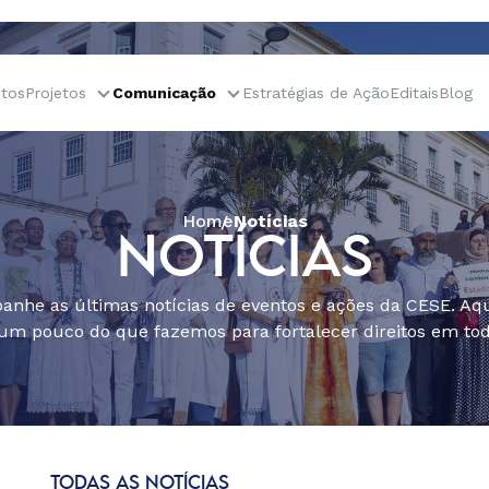
tos
Projetos
Comunicação
Estratégias de Ação
Editais
Blog
Home
Notícias
NOTÍCIAS
nhe as últimas notícias de eventos e ações da CESE. Aqu
um pouco do que fazemos para fortalecer direitos em todo
TODAS AS NOTÍCIAS