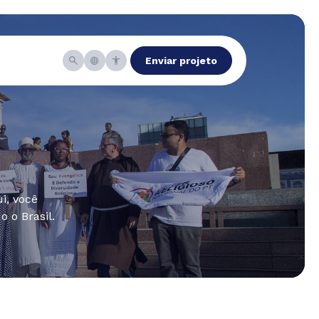
Enviar projeto
i, você
 o Brasil.