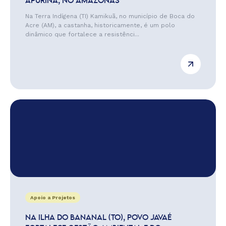
APURINÃ, NO AMAZONAS
Na Terra Indígena (TI) Kamikuã, no município de Boca do
Acre (AM), a castanha, historicamente, é um polo
dinâmico que fortalece a resistênci...
Apoio a Projetos
NA ILHA DO BANANAL (TO), POVO JAVAÉ