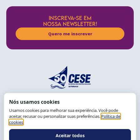
INSCREVA-SE EM
NOSSA NEWSLETTER!
Quero me inscrever
End.: R. da Graça, 150. Graça
CEP: 40.150-055
Salvador-BA, Brasil.
Tel.: (71) 2104-5457, Cel.: (71) 9 9239-2104 ou 2105
E-mail:
cese@cese.org.br
Expediente: 8h às 12h e 13 às 17h.