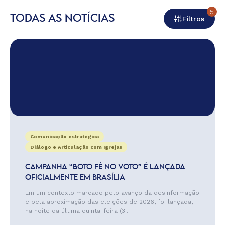
5
TODAS AS NOTÍCIAS
Filtros
Comunicação estratégica
Diálogo e Articulação com Igrejas
CAMPANHA “BOTO FÉ NO VOTO” É LANÇADA
OFICIALMENTE EM BRASÍLIA
Em um contexto marcado pelo avanço da desinformação
e pela aproximação das eleições de 2026, foi lançada,
na noite da última quinta-feira (3...