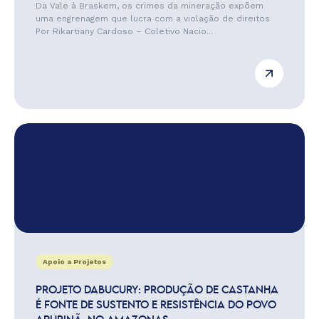
Da Vale à Braskem, os crimes da mineração expõem
uma engrenagem que lucra com a violação de direitos
Por Rikartiany Cardoso – Coletivo Nacio...
Apoio a Projetos
PROJETO DABUCURY: PRODUÇÃO DE CASTANHA
É FONTE DE SUSTENTO E RESISTÊNCIA DO POVO