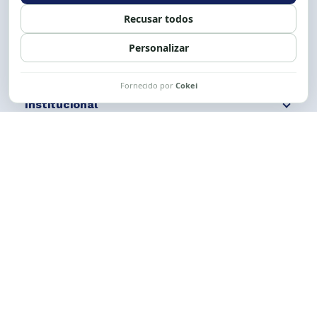
Siga nossas redes
Fale conosco
Institucional
Comunicação
Links Úteis
CESE © 2012 - 2026. Todos os direitos reservados.
Esta obra está licenciada com uma Licença
Creative Commons Atribuição-NãoComercial-
CompartilhaIgual 4.0 Internacional.