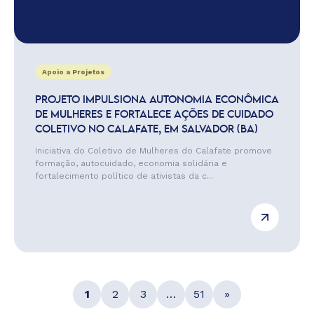
Apoio a Projetos
PROJETO IMPULSIONA AUTONOMIA ECONÔMICA
DE MULHERES E FORTALECE AÇÕES DE CUIDADO
COLETIVO NO CALAFATE, EM SALVADOR (BA)
Iniciativa do Coletivo de Mulheres do Calafate promove
formação, autocuidado, economia solidária e
fortalecimento político de ativistas da c...
1
2
3
…
51
»