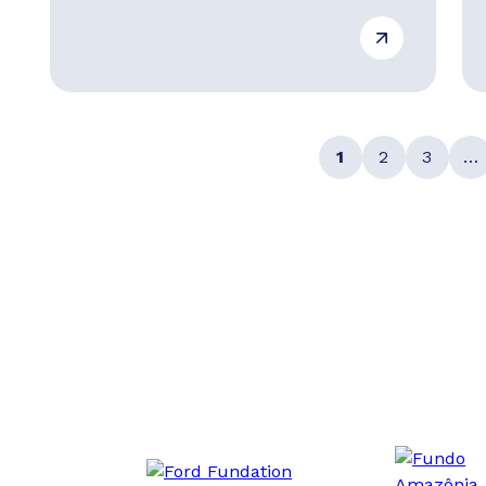
1
2
3
…