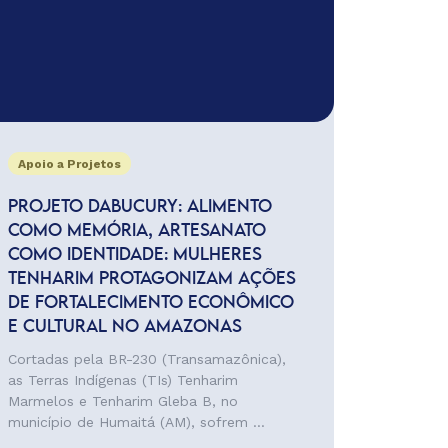
Apoio a Projetos
PROJETO DABUCURY: ALIMENTO
COMO MEMÓRIA, ARTESANATO
COMO IDENTIDADE: MULHERES
TENHARIM PROTAGONIZAM AÇÕES
DE FORTALECIMENTO ECONÔMICO
E CULTURAL NO AMAZONAS
Cortadas pela BR-230 (Transamazônica),
as Terras Indígenas (TIs) Tenharim
Marmelos e Tenharim Gleba B, no
município de Humaitá (AM), sofrem ...