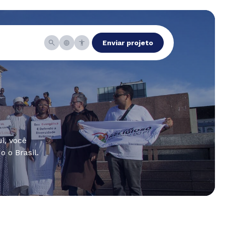
Enviar projeto
i, você
 o Brasil.