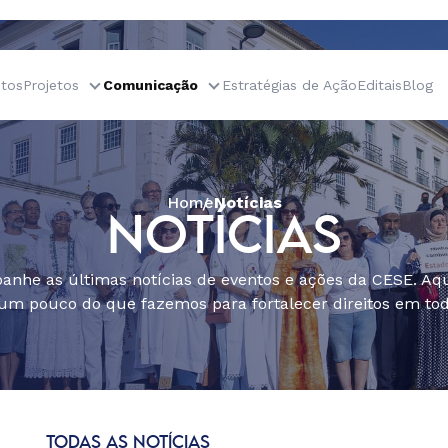
tos
Projetos
Comunicação
Estratégias de Ação
Editais
Blog
Home
Notícias
NOTÍCIAS
nhe as últimas notícias de eventos e ações da CESE. Aqu
um pouco do que fazemos para fortalecer direitos em todo
TODAS AS NOTÍCIAS