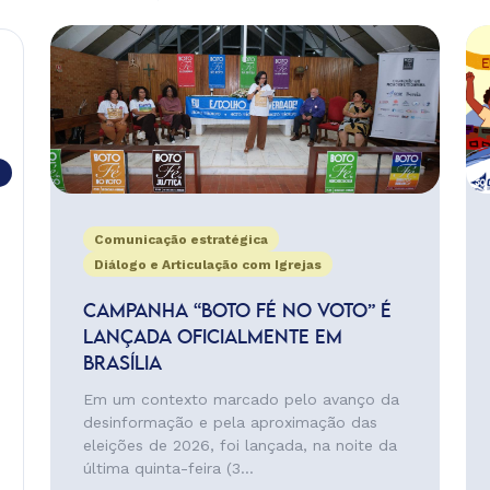
Comunicação estratégica
Diálogo e Articulação com Igrejas
CAMPANHA “BOTO FÉ NO VOTO” É
LANÇADA OFICIALMENTE EM
BRASÍLIA
Em um contexto marcado pelo avanço da
desinformação e pela aproximação das
eleições de 2026, foi lançada, na noite da
última quinta-feira (3...