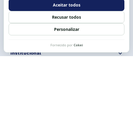
Expediente: 8h às 12h e 13 às 17h.
Siga nossas redes
Fale conosco
Institucional
Comunicação
Links Úteis
CESE © 2012 - 2026. Todos os direitos reservados.
Esta obra está licenciada com uma Licença
Creative Commons Atribuição-NãoComercial-
CompartilhaIgual 4.0 Internacional.