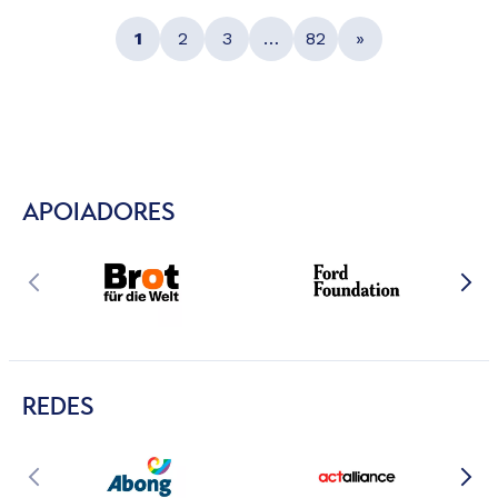
1
2
3
…
82
»
APOIADORES
REDES