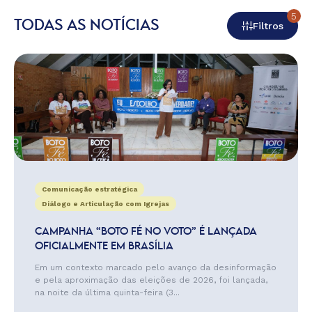
5
TODAS AS NOTÍCIAS
Filtros
Comunicação estratégica
Diálogo e Articulação com Igrejas
CAMPANHA “BOTO FÉ NO VOTO” É LANÇADA
OFICIALMENTE EM BRASÍLIA
Em um contexto marcado pelo avanço da desinformação
e pela aproximação das eleições de 2026, foi lançada,
na noite da última quinta-feira (3...