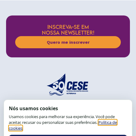
INSCREVA-SE EM
NOSSA NEWSLETTER!
Quero me inscrever
End.: R. da Graça, 150. Graça
CEP: 40.150-055
Salvador-BA, Brasil.
Tel.: (71) 2104-5457, Cel.: (71) 9 9239-2104 ou 2105
E-mail:
cese@cese.org.br