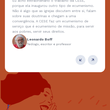
Eu acho extraordinário o trabalho da CESE,
porque ela inaugurou outro tipo de ecumenismo.
Não é algo que as igrejas discutem entre si, falam
sobre suas doutrinas e chegam a uma
convergência. A CESE faz um ecumenismo de
serviço que é ecumenismo de missão, para servir
aos pobres, servir seus direitos.
Leonardo Boff
Teólogo, escritor e professor