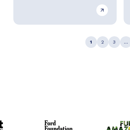
1
2
3
…