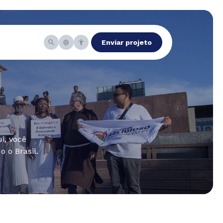
Enviar projeto
i, você
 o Brasil.