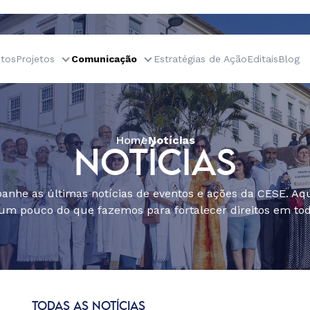
tos
Projetos
Comunicação
Estratégias de Ação
Editais
Blog
Home
Notícias
NOTÍCIAS
nhe as últimas notícias de eventos e ações da CESE. Aqu
um pouco do que fazemos para fortalecer direitos em todo
TODAS AS NOTÍCIAS