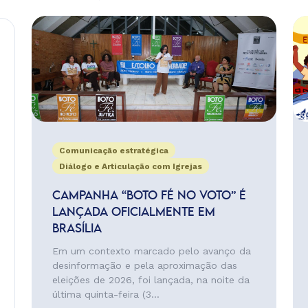
Comunicação estratégica
Diálogo e Articulação com Igrejas
CAMPANHA “BOTO FÉ NO VOTO” É
LANÇADA OFICIALMENTE EM
BRASÍLIA
Em um contexto marcado pelo avanço da
desinformação e pela aproximação das
eleições de 2026, foi lançada, na noite da
última quinta-feira (3...