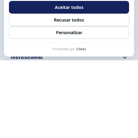
Expediente: 8h às 12h e 13 às 17h.
Siga nossas redes
Fale conosco
Institucional
Comunicação
Links Úteis
CESE © 2012 - 2026. Todos os direitos reservados.
Esta obra está licenciada com uma Licença
Creative Commons Atribuição-NãoComercial-
CompartilhaIgual 4.0 Internacional.