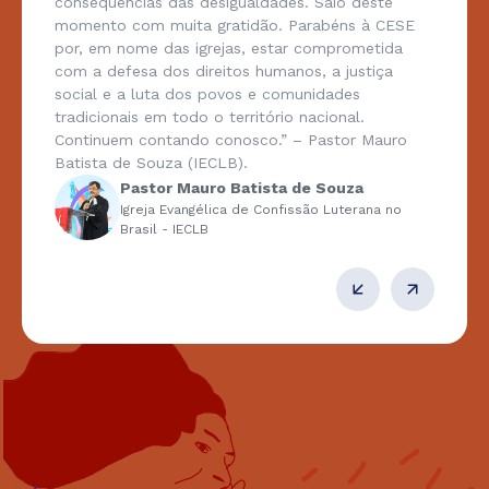
consequências das desigualdades. Saio deste
momento com muita gratidão. Parabéns à CESE
por, em nome das igrejas, estar comprometida
com a defesa dos direitos humanos, a justiça
social e a luta dos povos e comunidades
tradicionais em todo o território nacional.
Continuem contando conosco.” – Pastor Mauro
Batista de Souza (IECLB).
Pastor Mauro Batista de Souza
Igreja Evangélica de Confissão Luterana no
Brasil - IECLB