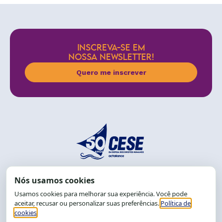
INSCREVA-SE EM
NOSSA NEWSLETTER!
Quero me inscrever
End.: R. da Graça, 150. Graça
CEP: 40.150-055
Salvador-BA, Brasil.
Tel.: (71) 2104-5457, Cel.: (71) 9 9239-2104 ou 2105
E-mail:
cese@cese.org.br