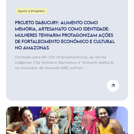
Apoio a Projetos
PROJETO DABUCURY: ALIMENTO COMO
MEMÓRIA, ARTESANATO COMO IDENTIDADE:
MULHERES TENHARIM PROTAGONIZAM AÇÕES
DE FORTALECIMENTO ECONÔMICO E CULTURAL
NO AMAZONAS
Cortadas pela BR-230 (Transamazônica), as Terras
Indígenas (TIs) Tenharim Marmelos e Tenharim Gleba B,
no município de Humaitá (AM), sofrem ...