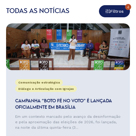
4
TODAS AS NOTÍCIAS
Filtros
Comunicação estratégica
Diálogo e Articulação com Igrejas
CAMPANHA “BOTO FÉ NO VOTO” É LANÇADA
OFICIALMENTE EM BRASÍLIA
Em um contexto marcado pelo avanço da desinformação
e pela aproximação das eleições de 2026, foi lançada,
na noite da última quinta-feira (3...