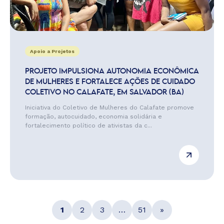
Apoio a Projetos
PROJETO IMPULSIONA AUTONOMIA ECONÔMICA
DE MULHERES E FORTALECE AÇÕES DE CUIDADO
COLETIVO NO CALAFATE, EM SALVADOR (BA)
Iniciativa do Coletivo de Mulheres do Calafate promove
formação, autocuidado, economia solidária e
fortalecimento político de ativistas da c...
1
2
3
…
51
»