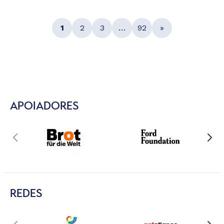
1
2
3
…
92
»
APOIADORES
REDES