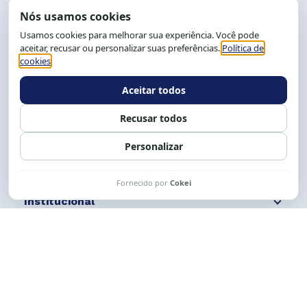
End.: R. da Graça, 150. Graça
CEP: 40.150-055
Salvador-BA, Brasil.
Tel.: (71) 2104-5457, Cel.: (71) 9 9239-2104 ou 2105
E-mail:
cese@cese.org.br
Expediente: 8h às 12h e 13 às 17h.
Siga nossas redes
Fale conosco
Institucional
Comunicação
Links Úteis