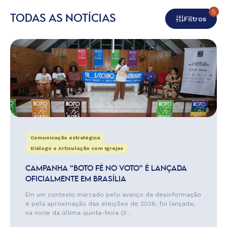
5
TODAS AS NOTÍCIAS
Filtros
Comunicação estratégica
Diálogo e Articulação com Igrejas
CAMPANHA “BOTO FÉ NO VOTO” É LANÇADA
OFICIALMENTE EM BRASÍLIA
Em um contexto marcado pelo avanço da desinformação
e pela aproximação das eleições de 2026, foi lançada,
na noite da última quinta-feira (3...