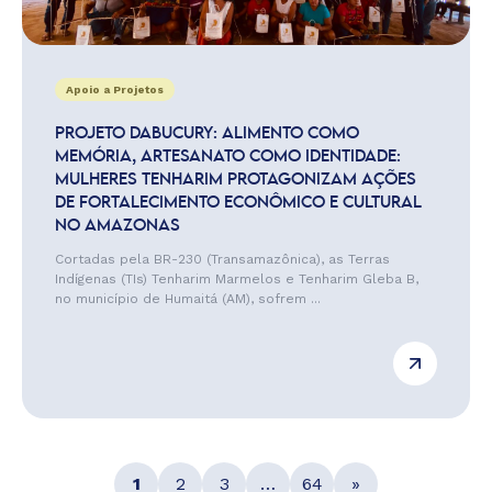
Apoio a Projetos
PROJETO DABUCURY: ALIMENTO COMO
MEMÓRIA, ARTESANATO COMO IDENTIDADE:
MULHERES TENHARIM PROTAGONIZAM AÇÕES
DE FORTALECIMENTO ECONÔMICO E CULTURAL
NO AMAZONAS
Cortadas pela BR-230 (Transamazônica), as Terras
Indígenas (TIs) Tenharim Marmelos e Tenharim Gleba B,
no município de Humaitá (AM), sofrem ...
1
2
3
…
64
»