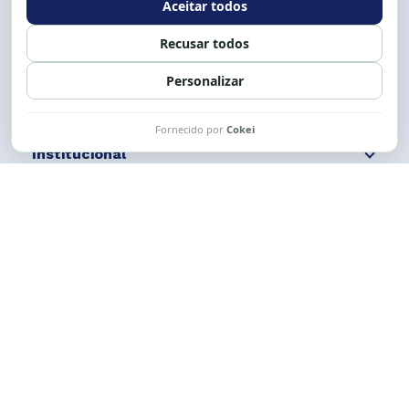
Siga nossas redes
Fale conosco
Institucional
Comunicação
Links Úteis
CESE © 2012 - 2026. Todos os direitos reservados.
Esta obra está licenciada com uma Licença
Creative Commons Atribuição-NãoComercial-
CompartilhaIgual 4.0 Internacional.