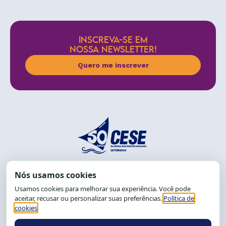
INSCREVA-SE EM
NOSSA NEWSLETTER!
Quero me inscrever
End.: R. da Graça, 150. Graça
CEP: 40.150-055
Salvador-BA, Brasil.
Tel.: (71) 2104-5457, Cel.: (71) 9 9239-2104 ou 2105
E-mail:
cese@cese.org.br
Expediente: 8h às 12h e 13 às 17h.