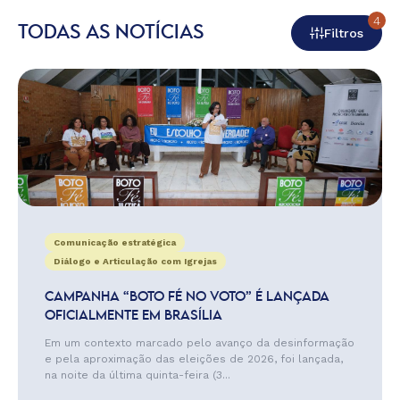
4
TODAS AS NOTÍCIAS
Filtros
Comunicação estratégica
Diálogo e Articulação com Igrejas
CAMPANHA “BOTO FÉ NO VOTO” É LANÇADA
OFICIALMENTE EM BRASÍLIA
Em um contexto marcado pelo avanço da desinformação
e pela aproximação das eleições de 2026, foi lançada,
na noite da última quinta-feira (3...