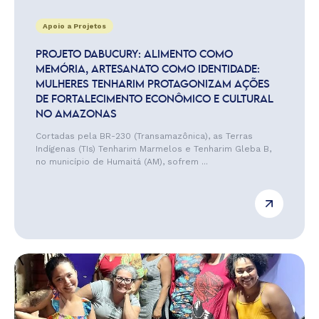
Apoio a Projetos
PROJETO DABUCURY: ALIMENTO COMO
MEMÓRIA, ARTESANATO COMO IDENTIDADE:
MULHERES TENHARIM PROTAGONIZAM AÇÕES
DE FORTALECIMENTO ECONÔMICO E CULTURAL
NO AMAZONAS
Cortadas pela BR-230 (Transamazônica), as Terras
Indígenas (TIs) Tenharim Marmelos e Tenharim Gleba B,
no município de Humaitá (AM), sofrem ...