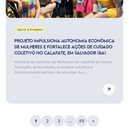
Apoio a Projetos
PROJETO IMPULSIONA AUTONOMIA ECONÔMICA
DE MULHERES E FORTALECE AÇÕES DE CUIDADO
COLETIVO NO CALAFATE, EM SALVADOR (BA)
Iniciativa do Coletivo de Mulheres do Calafate promove
formação, autocuidado, economia solidária e
fortalecimento político de ativistas da c...
1
2
3
…
55
»