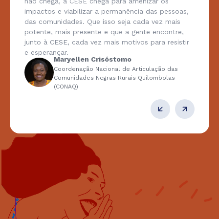
não chega, a CESE chega para amenizar os
impactos e viabilizar a permanência das pessoas,
das comunidades. Que isso seja cada vez mais
potente, mais presente e que a gente encontre,
junto à CESE, cada vez mais motivos para resistir
e esperançar.
Maryellen Crisóstomo
Coordenação Nacional de Articulação das
Comunidades Negras Rurais Quilombolas
(CONAQ)