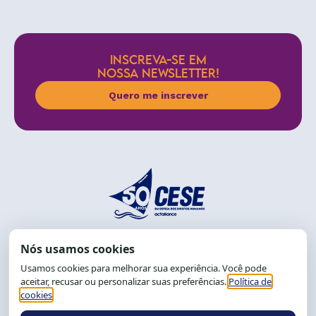
INSCREVA-SE EM
NOSSA NEWSLETTER!
Quero me inscrever
End.: R. da Graça, 150. Graça
CEP: 40.150-055
Salvador-BA, Brasil.
Tel.: (71) 2104-5457, Cel.: (71) 9 9239-2104 ou 2105
E-mail:
cese@cese.org.br
Expediente: 8h às 12h e 13 às 17h.