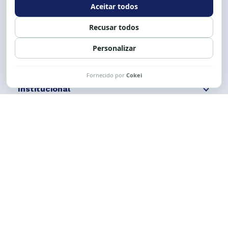
Siga nossas redes
Fale conosco
Institucional
Comunicação
Links Úteis
CESE © 2012 - 2026. Todos os direitos reservados.
Esta obra está licenciada com uma Licença
Creative Commons Atribuição-NãoComercial-
CompartilhaIgual 4.0 Internacional.