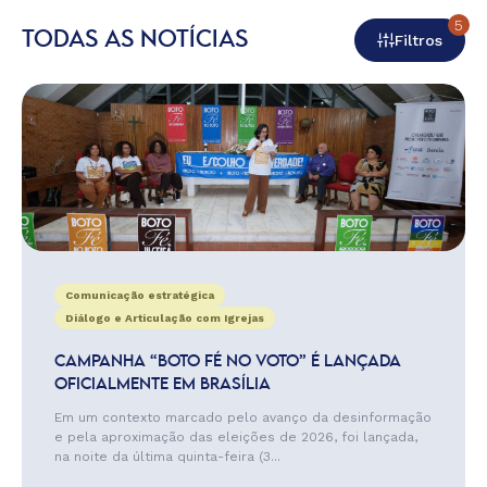
5
TODAS AS NOTÍCIAS
Filtros
Comunicação estratégica
Diálogo e Articulação com Igrejas
CAMPANHA “BOTO FÉ NO VOTO” É LANÇADA
OFICIALMENTE EM BRASÍLIA
Em um contexto marcado pelo avanço da desinformação
e pela aproximação das eleições de 2026, foi lançada,
na noite da última quinta-feira (3...